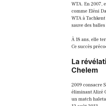
WTA. En 2007, el
comme Eléni Dan
WTA à Tachkent f
sauve des balles
À 18 ans, elle 
Ce succès préco
La révéla
Chelem
2009 consacre So
éliminant Alizé 
un match haletan