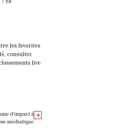
 ? Sa
tre les favorites
té, consultez
 classements live
sme d’impact à
ème médiatique