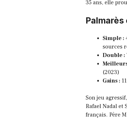
35 ans, elle prou
Palmarès e
Simple :
4
sources r
Double :
Meilleur
(2023)
Gains :
11
Son jeu agressif
Rafael Nadal et S
français. Père Mi