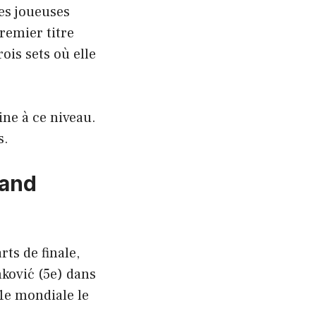
des joueuses
remier titre
ois sets où elle
ne à ce niveau.
s.
rand
ts de finale,
nković (5e) dans
21e mondiale le