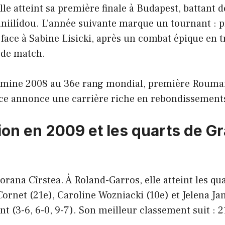
le atteint sa première finale à Budapest, battant 
iilídou. L’année suivante marque un tournant : p
ace à Sabine Lisicki, après un combat épique en tr
 de match.
termine 2008 au 36e rang mondial, première Roumai
ce annonce une carrière riche en rebondissement
tion en 2009 et les quarts de G
rana Cîrstea. À Roland-Garros, elle atteint les quar
Cornet (21e), Caroline Wozniacki (10e) et Jelena Ja
t (3-6, 6-0, 9-7). Son meilleur classement suit : 