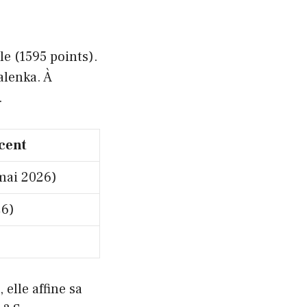
e (1595 points).
alenka. À
.
écent
mai 2026)
26)
elle affine sa