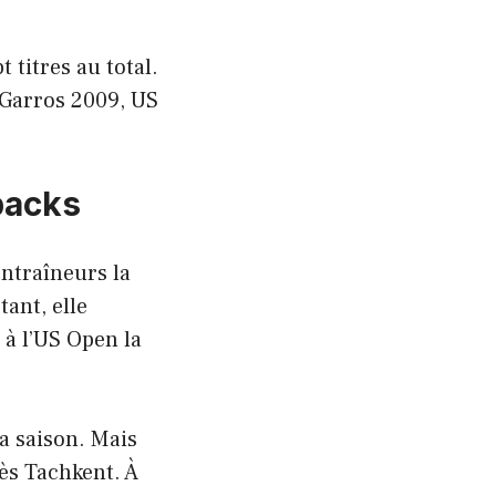
t titres au total.
Garros 2009, US
backs
entraîneurs la
tant, elle
 à l’US Open la
a saison. Mais
rès Tachkent. À