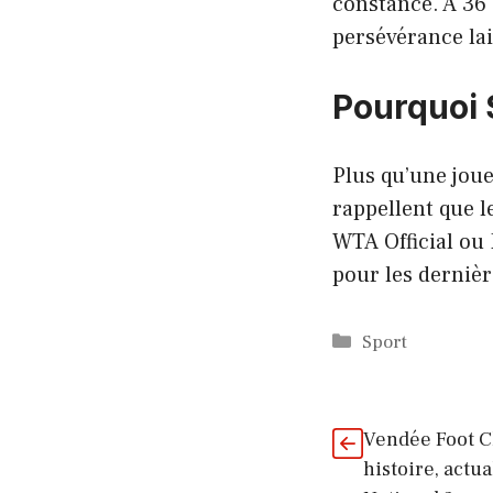
constance. À 36 
persévérance lai
Pourquoi 
Plus qu’une joue
rappellent que l
WTA Official ou 
pour les dernièr
Catégories
Sport
Vendée Foot C
histoire, actua