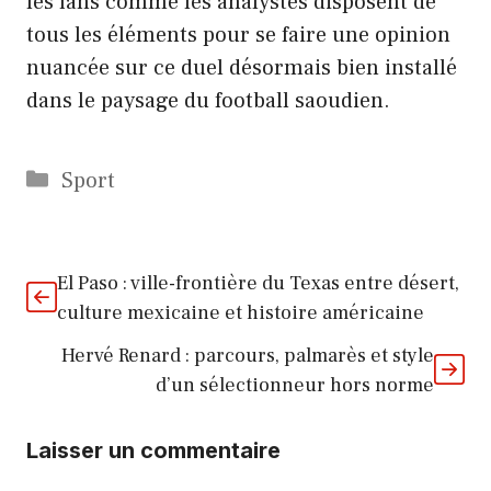
les fans comme les analystes disposent de
tous les éléments pour se faire une opinion
nuancée sur ce duel désormais bien installé
dans le paysage du football saoudien.
Catégories
Sport
El Paso : ville-frontière du Texas entre désert,
culture mexicaine et histoire américaine
Hervé Renard : parcours, palmarès et style
d’un sélectionneur hors norme
Laisser un commentaire