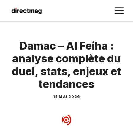
Aller
M
au
contenu
Damac – Al Feiha :
analyse complète du
duel, stats, enjeux et
tendances
15 MAI 2026