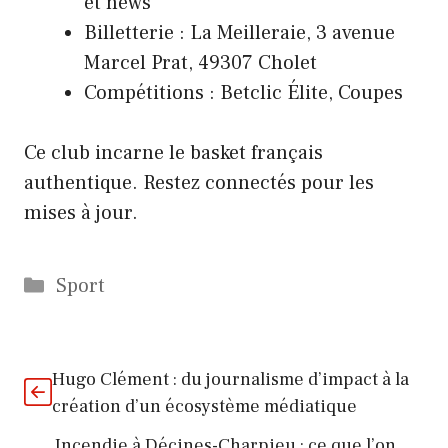
et news
Billetterie : La Meilleraie, 3 avenue
Marcel Prat, 49307 Cholet
Compétitions : Betclic Élite, Coupes
Ce club incarne le basket français
authentique. Restez connectés pour les
mises à jour.
Catégories
Sport
Hugo Clément : du journalisme d’impact à la
création d’un écosystème médiatique
Incendie à Décines-Charpieu : ce que l’on