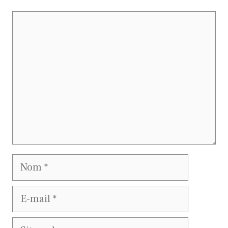
Commentaire
Nom
E-
mail
Site